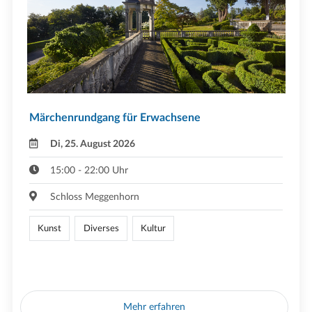
Märchenrundgang für Erwachsene
Di, 25. August 2026
15:00 - 22:00 Uhr
Schloss Meggenhorn
Kunst
Diverses
Kultur
Mehr erfahren