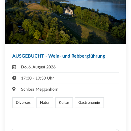
AUSGEBUCHT - Wein- und Rebbergführung
Do, 6. August 2026
17:30 - 19:30 Uhr
Schloss Meggenhorn
Diverses
Natur
Kultur
Gastronomie