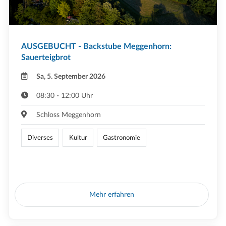
AUSGEBUCHT - Backstube Meggenhorn:
Sauerteigbrot
Sa, 5. September 2026
08:30 - 12:00 Uhr
Schloss Meggenhorn
Diverses
Kultur
Gastronomie
Mehr erfahren