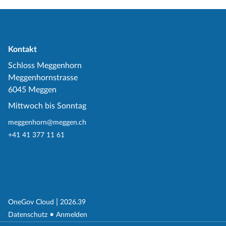
Kontakt
Schloss Meggenhorn
Meggenhornstrasse
6045 Meggen
Mittwoch bis Sonntag
meggenhorn@meggen.ch
+41 41 377 11 61
(External Link)
|
(External Link)
OneGov Cloud
2026.39
(External Link)
Datenschutz
Anmelden