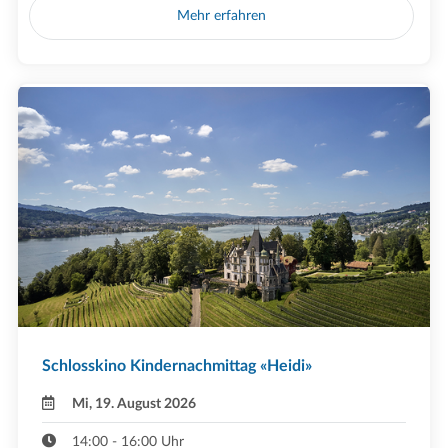
Mehr erfahren
Schlosskino Kindernachmittag «Heidi»
Mi, 19. August 2026
14:00 - 16:00 Uhr