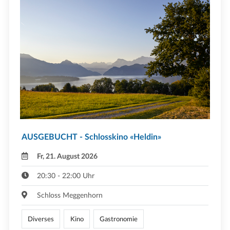
AUSGEBUCHT - Schlosskino «Heldin»
Fr, 21. August 2026
20:30 - 22:00 Uhr
Schloss Meggenhorn
Diverses
Kino
Gastronomie