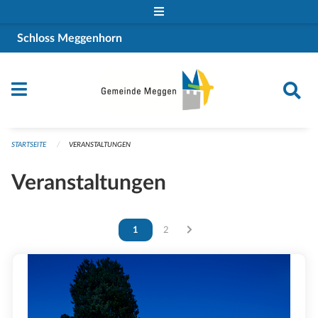
Navigation überspringen
Schloss Meggenhorn
STARTSEITE
VERANSTALTUNGEN
Veranstaltungen
Vous êtes sur la page
1
Vous êtes sur la page
2