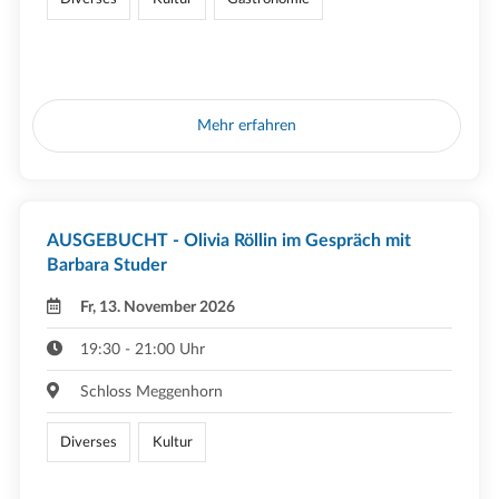
Mehr erfahren
AUSGEBUCHT - Olivia Röllin im Gespräch mit
Barbara Studer
Fr, 13. November 2026
19:30 - 21:00 Uhr
Schloss Meggenhorn
Diverses
Kultur