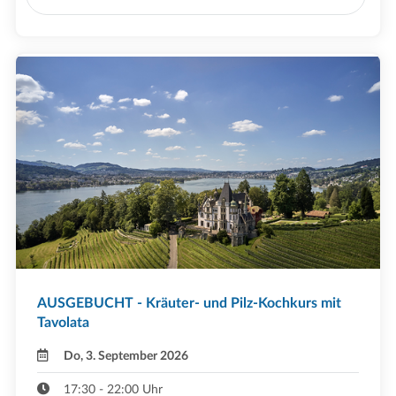
AUSGEBUCHT - Kräuter- und Pilz-Kochkurs mit
Tavolata
Do, 3. September 2026
17:30 - 22:00 Uhr