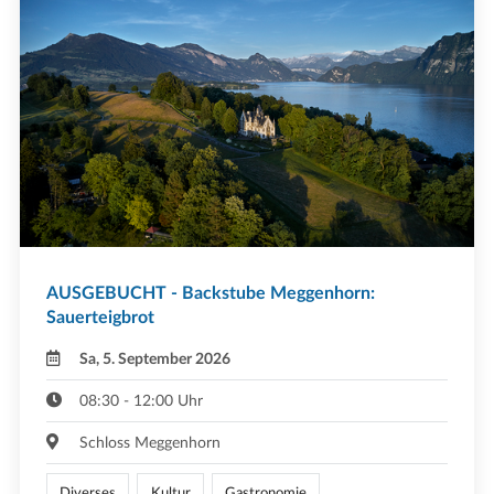
AUSGEBUCHT - Backstube Meggenhorn:
Sauerteigbrot
Sa, 5. September 2026
08:30 - 12:00 Uhr
Schloss Meggenhorn
Diverses
Kultur
Gastronomie