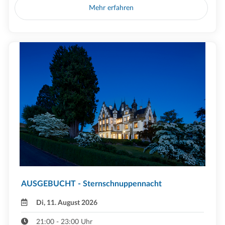
Mehr erfahren
AUSGEBUCHT - Sternschnuppennacht
Di, 11. August 2026
21:00 - 23:00 Uhr