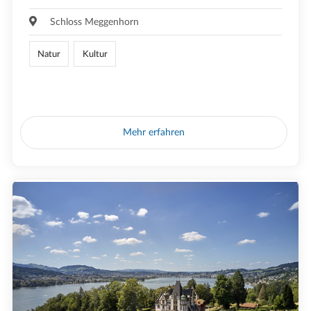
Schloss Meggenhorn
Natur
Kultur
Mehr erfahren