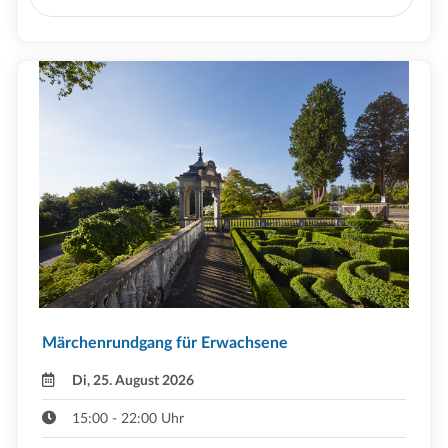
Märchenrundgang für Erwachsene
Di, 25. August 2026
15:00 - 22:00 Uhr