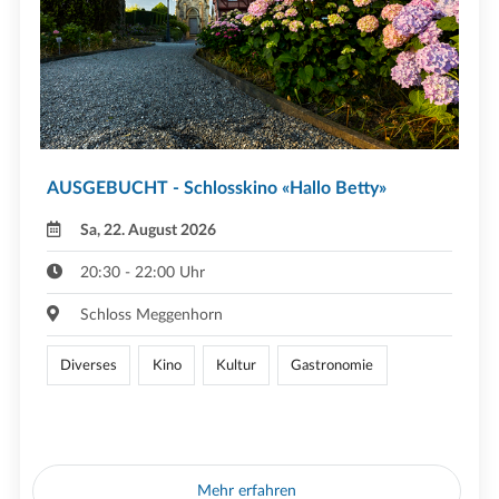
AUSGEBUCHT - Schlosskino «Hallo Betty»
Sa, 22. August 2026
20:30 - 22:00 Uhr
Schloss Meggenhorn
Diverses
Kino
Kultur
Gastronomie
Mehr erfahren