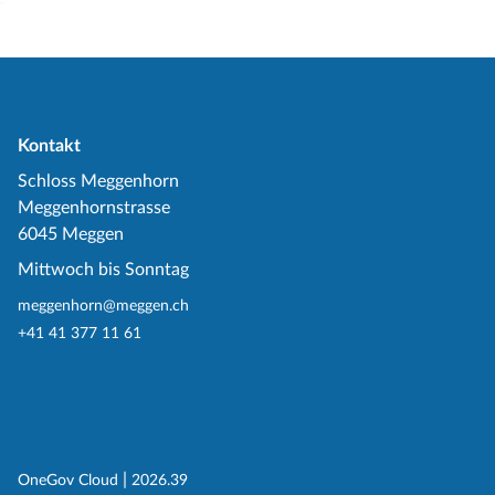
Kontakt
Schloss Meggenhorn
Meggenhornstrasse
6045 Meggen
Mittwoch bis Sonntag
meggenhorn@meggen.ch
+41 41 377 11 61
(External Link)
|
(External Link)
OneGov Cloud
2026.39