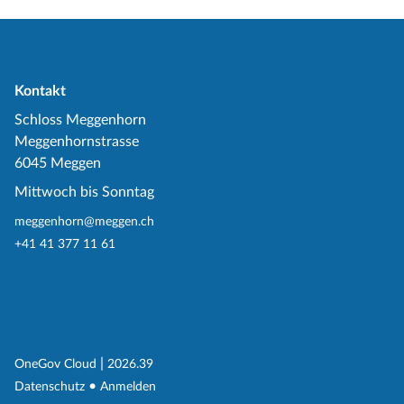
Kontakt
Schloss Meggenhorn
Meggenhornstrasse
6045 Meggen
Mittwoch bis Sonntag
meggenhorn@meggen.ch
+41 41 377 11 61
(External Link)
|
(External Link)
OneGov Cloud
2026.39
(External Link)
Datenschutz
Anmelden