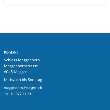
Kontakt
Schloss Meggenhorn
Meggenhornstrasse
6045 Meggen
Mittwoch bis Sonntag
meggenhorn@meggen.ch
+41 41 377 11 61