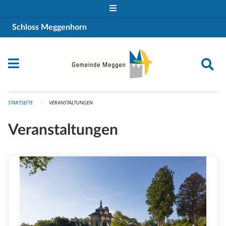
Navigation überspringen
Schloss Meggenhorn
STARTSEITE
VERANSTALTUNGEN
Veranstaltungen