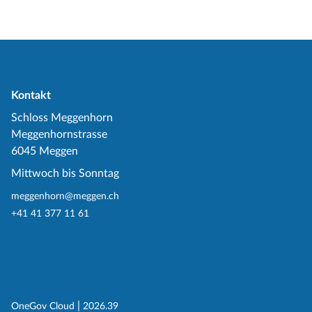
Kontakt
Schloss Meggenhorn
Meggenhornstrasse
6045 Meggen
Mittwoch bis Sonntag
meggenhorn@meggen.ch
+41 41 377 11 61
(External Link)
|
(External Link)
OneGov Cloud
2026.39