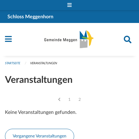
Navigation überspringen
Schloss Meggenhorn
STARTSEITE
VERANSTALTUNGEN
Veranstaltungen
Vous êtes sur la page
1
Vous êtes sur la page
2
Keine Veranstaltungen gefunden.
Vergangene Veranstaltungen