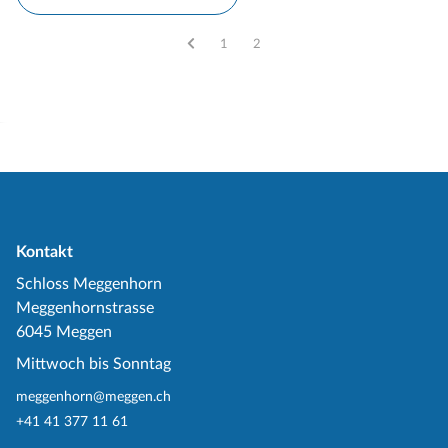
Vous êtes sur la page
1
Vous êtes sur la page
2
Kontakt
Schloss Meggenhorn
Meggenhornstrasse
6045 Meggen
Mittwoch bis Sonntag
meggenhorn@meggen.ch
+41 41 377 11 61