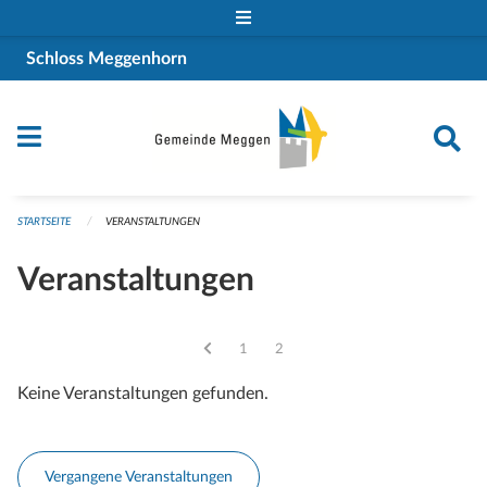
Navigation überspringen
Schloss Meggenhorn
STARTSEITE
VERANSTALTUNGEN
Veranstaltungen
Vous êtes sur la page
1
Vous êtes sur la page
2
Keine Veranstaltungen gefunden.
Vergangene Veranstaltungen