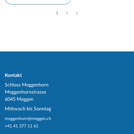
Vous êtes sur la page
1
Vous êtes sur la page
2
Kontakt
Schloss Meggenhorn
Meggenhornstrasse
6045 Meggen
Mittwoch bis Sonntag
meggenhorn@meggen.ch
+41 41 377 11 61