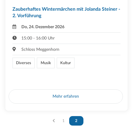
Zauberhaftes Wintermärchen mit Jolanda Steiner -
2. Vorführung
Do, 24. Dezember 2026
15:00 - 16:00 Uhr
Schloss Meggenhorn
Diverses
Musik
Kultur
Mehr erfahren
Vous êtes sur la page
1
Vous êtes sur la page
2