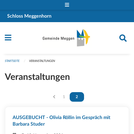
Navigation überspringen
Schloss Meggenhorn
STARTSEITE
VERANSTALTUNGEN
Veranstaltungen
Vous êtes sur la page
1
Vous êtes sur la page
2
AUSGEBUCHT - Olivia Röllin im Gespräch mit
Barbara Studer