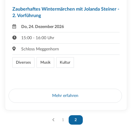
Zauberhaftes Wintermärchen mit Jolanda Steiner -
2. Vorführung
Do, 24. Dezember 2026
15:00 - 16:00 Uhr
Schloss Meggenhorn
Diverses
Musik
Kultur
Mehr erfahren
Vous êtes sur la page
1
Vous êtes sur la page
2