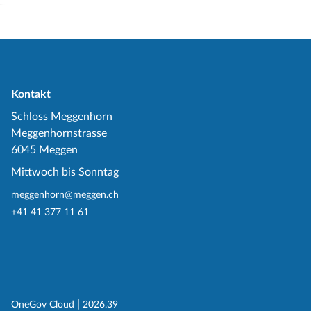
Kontakt
Schloss Meggenhorn
Meggenhornstrasse
6045 Meggen
Mittwoch bis Sonntag
meggenhorn@meggen.ch
+41 41 377 11 61
(External Link)
|
(External Link)
OneGov Cloud
2026.39