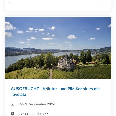
AUSGEBUCHT - Kräuter- und Pilz-Kochkurs mit
Tavolata
Do, 3. September 2026
17:30 - 22:00 Uhr