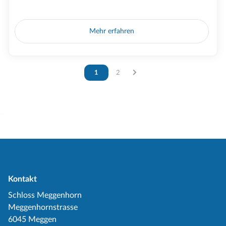
Mehr erfahren
Vous êtes sur la page
1
Vous êtes sur la page
2
Kontakt
Schloss Meggenhorn
Meggenhornstrasse
6045 Meggen