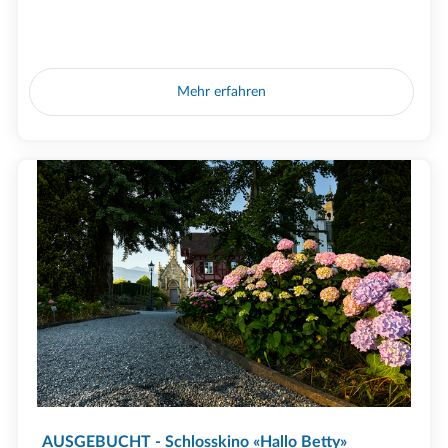
Mehr erfahren
AUSGEBUCHT - Schlosskino «Hallo Betty»