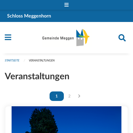
Navigation überspringen
Schloss Meggenhorn
STARTSEITE
VERANSTALTUNGEN
Veranstaltungen
Vous êtes sur la page
1
Vous êtes sur la page
2