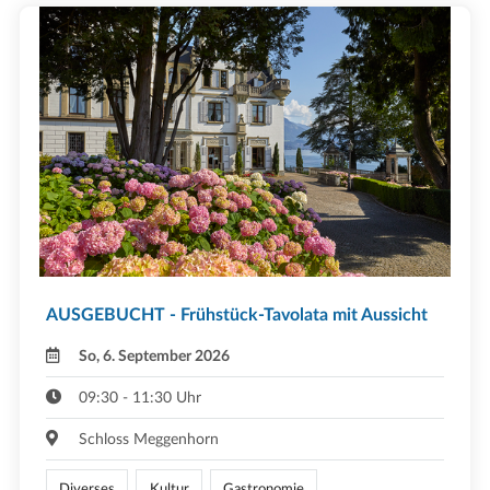
AUSGEBUCHT - Frühstück-Tavolata mit Aussicht
So, 6. September 2026
09:30 - 11:30 Uhr
Schloss Meggenhorn
Diverses
Kultur
Gastronomie