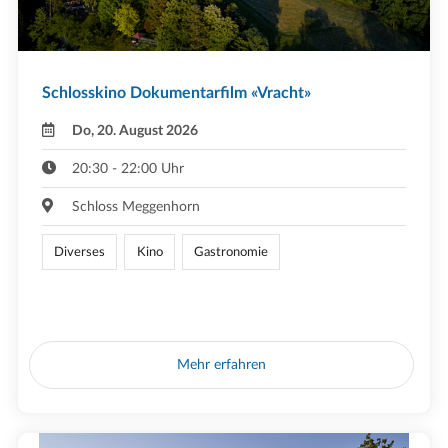
Schlosskino Dokumentarfilm «Vracht»
Do, 20. August 2026
20:30 - 22:00 Uhr
Schloss Meggenhorn
Diverses
Kino
Gastronomie
Mehr erfahren