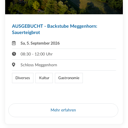
AUSGEBUCHT - Backstube Meggenhorn:
Sauerteigbrot
Sa, 5. September 2026
08:30 - 12:00 Uhr
Schloss Meggenhorn
Diverses
Kultur
Gastronomie
Mehr erfahren