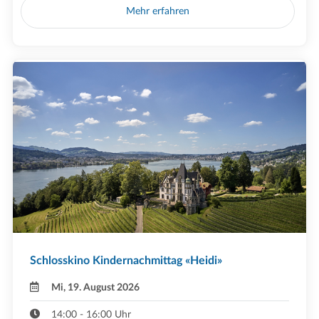
Mehr erfahren
Schlosskino Kindernachmittag «Heidi»
Mi, 19. August 2026
14:00 - 16:00 Uhr