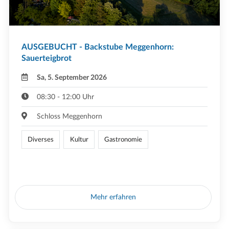
AUSGEBUCHT - Backstube Meggenhorn:
Sauerteigbrot
Sa, 5. September 2026
08:30 - 12:00 Uhr
Schloss Meggenhorn
Diverses
Kultur
Gastronomie
Mehr erfahren