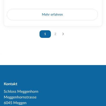
Mehr erfahren
Vous êtes sur la page
1
Vous êtes sur la page
2
Kontakt
Schloss Meggenhorn
Meggenhornstrasse
6045 Meggen