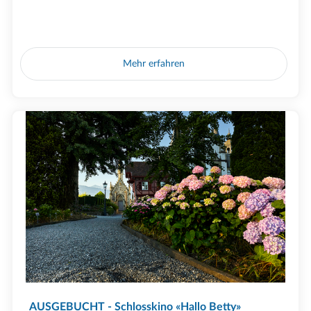
Mehr erfahren
AUSGEBUCHT - Schlosskino «Hallo Betty»