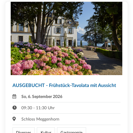
AUSGEBUCHT - Frühstück-Tavolata mit Aussicht
So, 6. September 2026
09:30 - 11:30 Uhr
Schloss Meggenhorn
Diverses
Kultur
Gastronomie