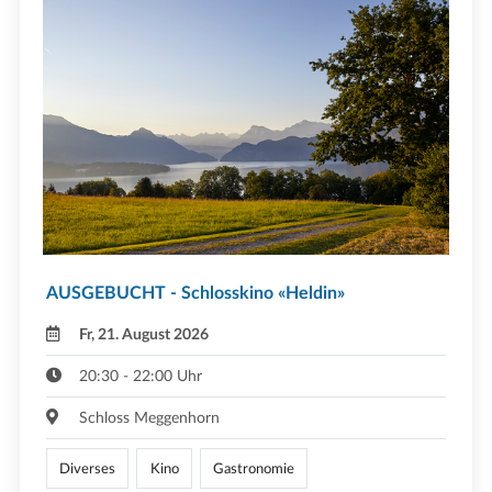
AUSGEBUCHT - Schlosskino «Heldin»
Fr, 21. August 2026
20:30 - 22:00 Uhr
Schloss Meggenhorn
Diverses
Kino
Gastronomie