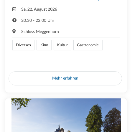
Sa, 22. August 2026
20:30 - 22:00 Uhr
Schloss Meggenhorn
Diverses
Kino
Kultur
Gastronomie
Mehr erfahren