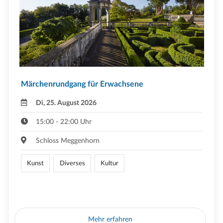
Märchenrundgang für Erwachsene
Di, 25. August 2026
15:00 - 22:00 Uhr
Schloss Meggenhorn
Kunst
Diverses
Kultur
Mehr erfahren