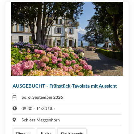
AUSGEBUCHT - Frühstück-Tavolata mit Aussicht
So, 6. September 2026
09:30 - 11:30 Uhr
Schloss Meggenhorn
Diverses
Kultur
Gastronomie