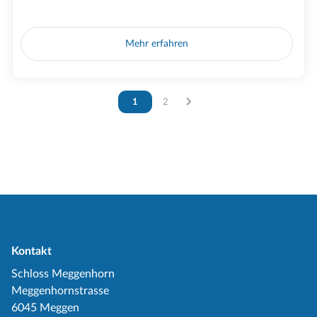
Mehr erfahren
Vous êtes sur la page
1
Vous êtes sur la page
2
Kontakt
Schloss Meggenhorn
Meggenhornstrasse
6045 Meggen