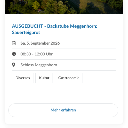
AUSGEBUCHT - Backstube Meggenhorn:
Sauerteigbrot
Sa, 5. September 2026
08:30 - 12:00 Uhr
Schloss Meggenhorn
Diverses
Kultur
Gastronomie
Mehr erfahren