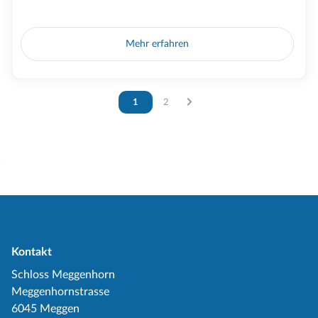
Mehr erfahren
Vous êtes sur la page
1
Vous êtes sur la page
2
Kontakt
Schloss Meggenhorn
Meggenhornstrasse
6045 Meggen