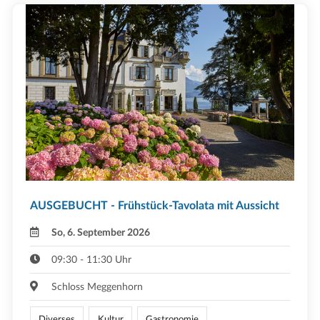
AUSGEBUCHT - Frühstück-Tavolata mit Aussicht
So, 6. September 2026
09:30 - 11:30 Uhr
Schloss Meggenhorn
Diverses
Kultur
Gastronomie