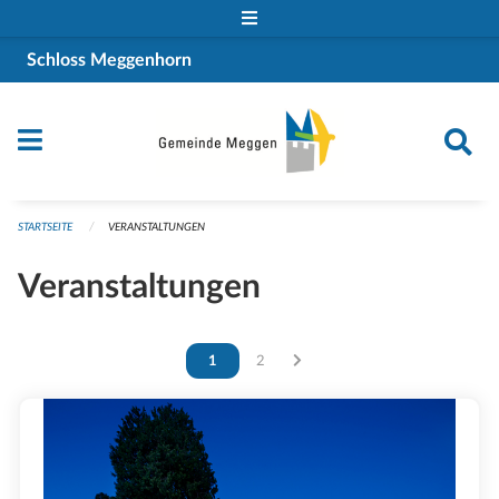
Navigation überspringen
Schloss Meggenhorn
STARTSEITE
VERANSTALTUNGEN
Veranstaltungen
Vous êtes sur la page
1
Vous êtes sur la page
2