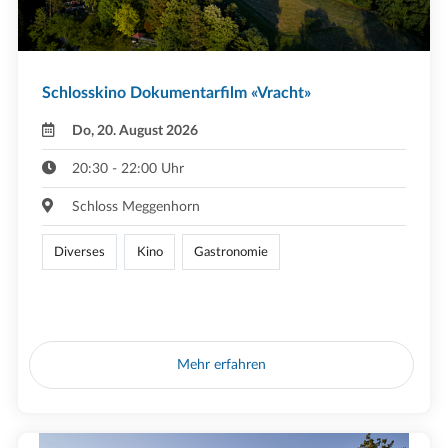
Schlosskino Dokumentarfilm «Vracht»
Do, 20. August 2026
20:30 - 22:00 Uhr
Schloss Meggenhorn
Diverses
Kino
Gastronomie
Mehr erfahren