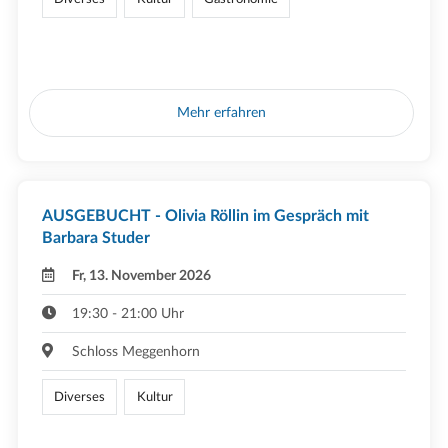
Mehr erfahren
AUSGEBUCHT - Olivia Röllin im Gespräch mit
Barbara Studer
Fr, 13. November 2026
19:30 - 21:00 Uhr
Schloss Meggenhorn
Diverses
Kultur