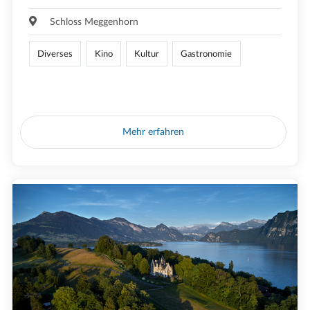
Schloss Meggenhorn
Diverses
Kino
Kultur
Gastronomie
Mehr erfahren