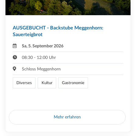
AUSGEBUCHT - Backstube Meggenhorn:
Sauerteigbrot
Sa, 5. September 2026
08:30 - 12:00 Uhr
Schloss Meggenhorn
Diverses
Kultur
Gastronomie
Mehr erfahren