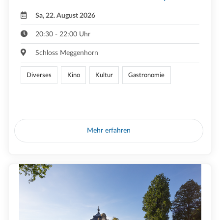
Sa, 22. August 2026
20:30 - 22:00 Uhr
Schloss Meggenhorn
Diverses
Kino
Kultur
Gastronomie
Mehr erfahren