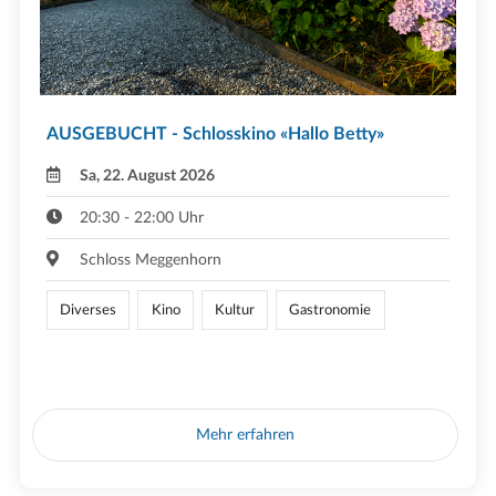
AUSGEBUCHT - Schlosskino «Hallo Betty»
Sa, 22. August 2026
20:30 - 22:00 Uhr
Schloss Meggenhorn
Diverses
Kino
Kultur
Gastronomie
Mehr erfahren