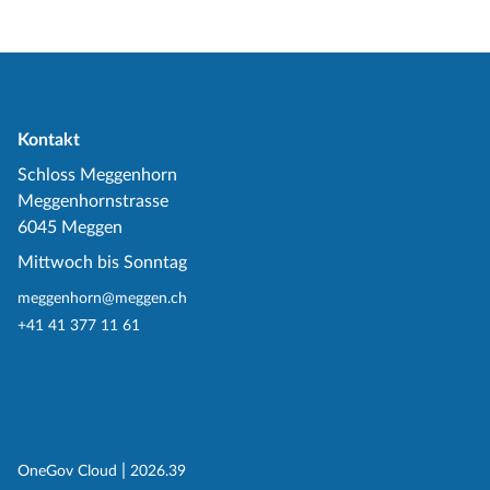
Kontakt
Schloss Meggenhorn
Meggenhornstrasse
6045 Meggen
Mittwoch bis Sonntag
meggenhorn@meggen.ch
+41 41 377 11 61
(External Link)
|
(External Link)
OneGov Cloud
2026.39