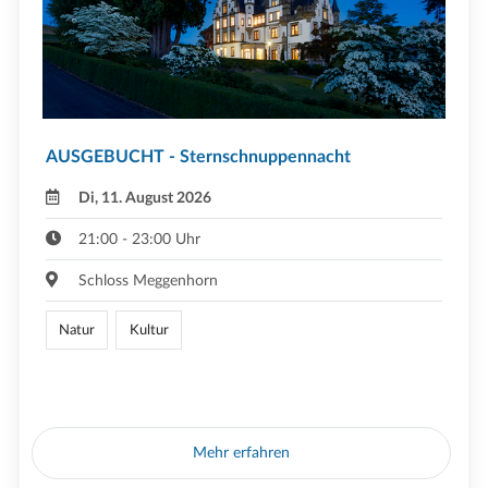
AUSGEBUCHT - Sternschnuppennacht
Di, 11. August 2026
21:00 - 23:00 Uhr
Schloss Meggenhorn
Natur
Kultur
Mehr erfahren