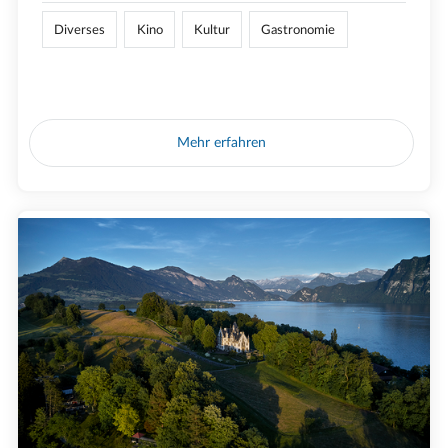
Diverses
Kino
Kultur
Gastronomie
Mehr erfahren