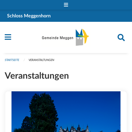
Navigation überspringen
Schloss Meggenhorn
STARTSEITE
VERANSTALTUNGEN
Veranstaltungen