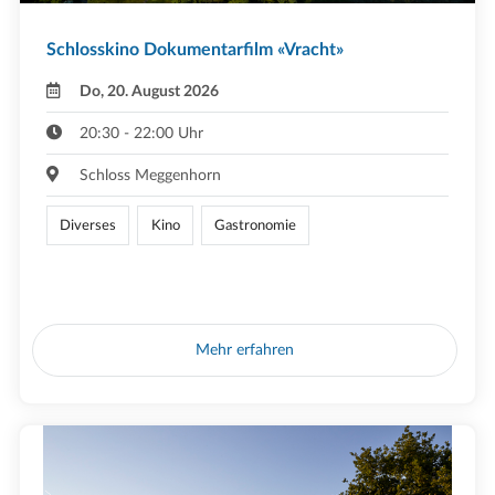
Schlosskino Dokumentarfilm «Vracht»
Do, 20. August 2026
20:30 - 22:00 Uhr
Schloss Meggenhorn
Diverses
Kino
Gastronomie
Mehr erfahren