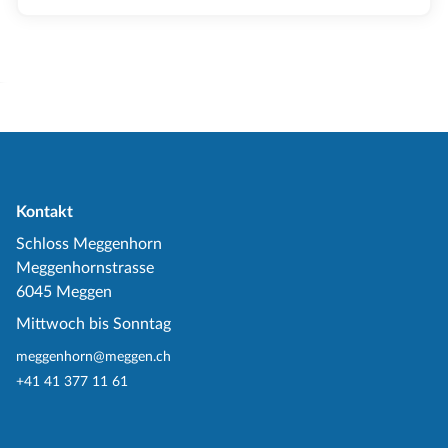
Kontakt
Schloss Meggenhorn
Meggenhornstrasse
6045 Meggen
Mittwoch bis Sonntag
meggenhorn@meggen.ch
+41 41 377 11 61