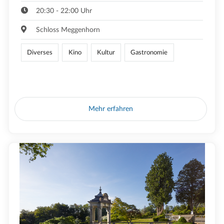
20:30 - 22:00 Uhr
Schloss Meggenhorn
Diverses
Kino
Kultur
Gastronomie
Mehr erfahren