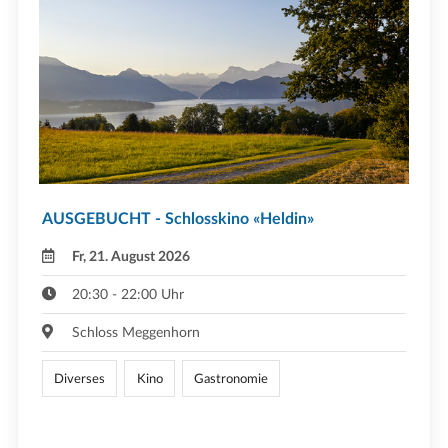
AUSGEBUCHT - Schlosskino «Heldin»
Fr, 21. August 2026
20:30 - 22:00 Uhr
Schloss Meggenhorn
Diverses
Kino
Gastronomie