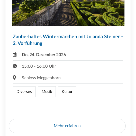
Zauberhaftes Wintermärchen mit Jolanda Steiner -
2. Vorführung
Do, 24. Dezember 2026
15:00 - 16:00 Uhr
Schloss Meggenhorn
Diverses
Musik
Kultur
Mehr erfahren