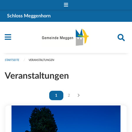
Navigation überspringen
Schloss Meggenhorn
STARTSEITE
VERANSTALTUNGEN
Veranstaltungen
Vous êtes sur la page
1
Vous êtes sur la page
2