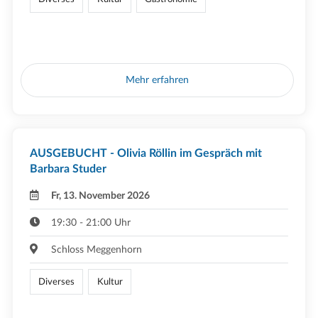
Mehr erfahren
AUSGEBUCHT - Olivia Röllin im Gespräch mit
Barbara Studer
Fr, 13. November 2026
19:30 - 21:00 Uhr
Schloss Meggenhorn
Diverses
Kultur