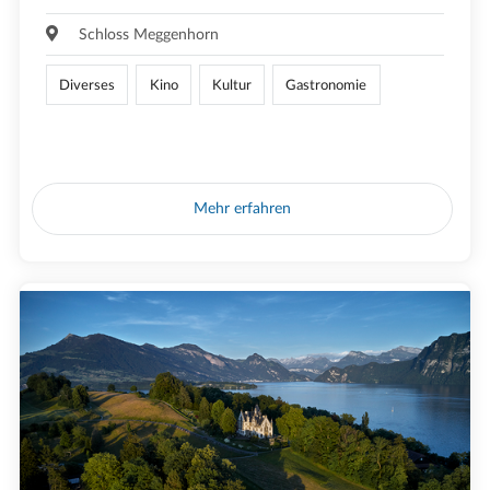
Schloss Meggenhorn
Diverses
Kino
Kultur
Gastronomie
Mehr erfahren