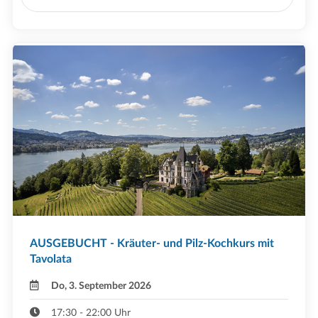
AUSGEBUCHT - Kräuter- und Pilz-Kochkurs mit
Tavolata
Do, 3. September 2026
17:30 - 22:00 Uhr