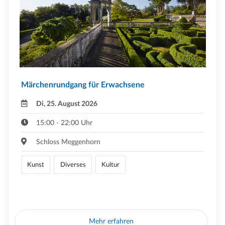
Märchenrundgang für Erwachsene
Di, 25. August 2026
15:00 - 22:00 Uhr
Schloss Meggenhorn
Kunst
Diverses
Kultur
Mehr erfahren