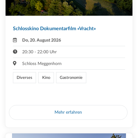
Schlosskino Dokumentarfilm «Vracht»
Do, 20. August 2026
20:30 - 22:00 Uhr
Schloss Meggenhorn
Diverses
Kino
Gastronomie
Mehr erfahren