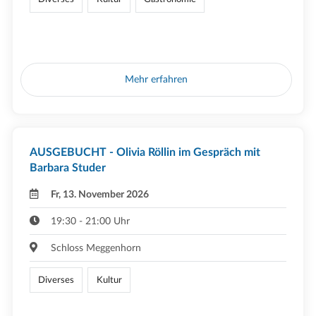
Mehr erfahren
AUSGEBUCHT - Olivia Röllin im Gespräch mit
Barbara Studer
Fr, 13. November 2026
19:30 - 21:00 Uhr
Schloss Meggenhorn
Diverses
Kultur