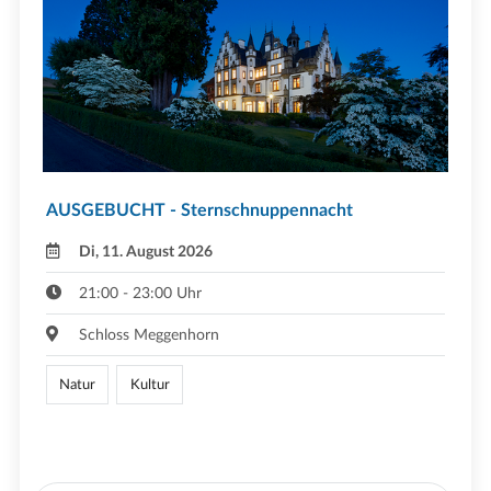
AUSGEBUCHT - Sternschnuppennacht
Di, 11. August 2026
21:00 - 23:00 Uhr
Schloss Meggenhorn
Natur
Kultur