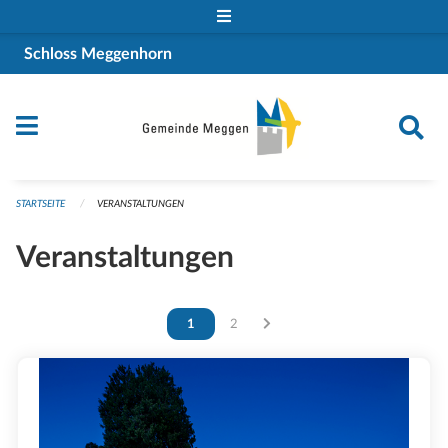
Navigation überspringen
Schloss Meggenhorn
STARTSEITE
VERANSTALTUNGEN
Veranstaltungen
Vous êtes sur la page
1
Vous êtes sur la page
2