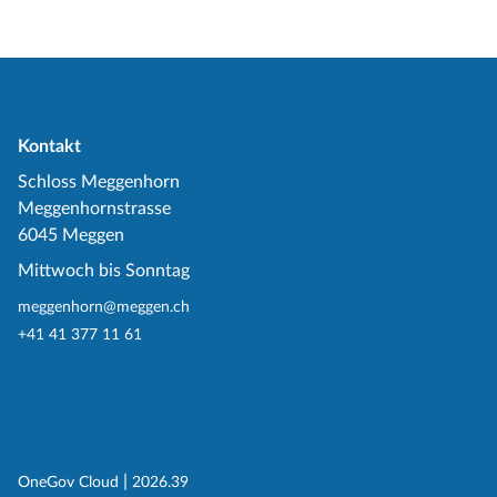
Kontakt
Schloss Meggenhorn
Meggenhornstrasse
6045 Meggen
Mittwoch bis Sonntag
meggenhorn@meggen.ch
+41 41 377 11 61
(External Link)
|
(External Link)
OneGov Cloud
2026.39