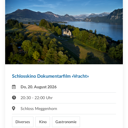
Schlosskino Dokumentarfilm «Vracht»
Do, 20. August 2026
20:30 - 22:00 Uhr
Schloss Meggenhorn
Diverses
Kino
Gastronomie