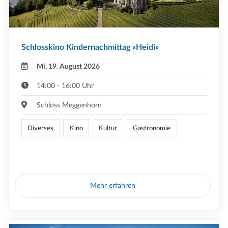
Schlosskino Kindernachmittag «Heidi»
Mi, 19. August 2026
14:00 - 16:00 Uhr
Schloss Meggenhorn
Diverses
Kino
Kultur
Gastronomie
Mehr erfahren