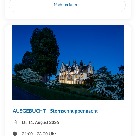
Mehr erfahren
AUSGEBUCHT - Sternschnuppennacht
Di, 11. August 2026
21:00 - 23:00 Uhr