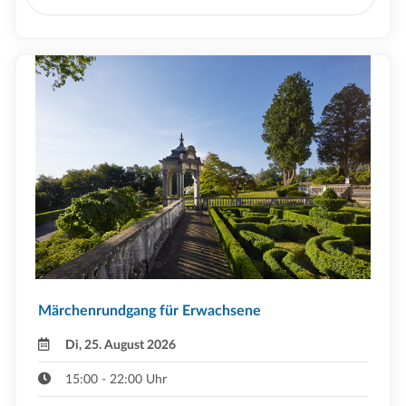
Märchenrundgang für Erwachsene
Di, 25. August 2026
15:00 - 22:00 Uhr