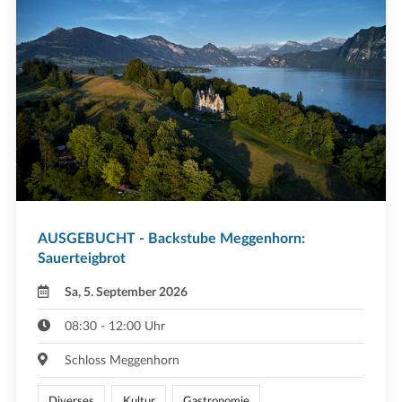
AUSGEBUCHT - Backstube Meggenhorn:
Sauerteigbrot
Sa, 5. September 2026
08:30 - 12:00 Uhr
Schloss Meggenhorn
Diverses
Kultur
Gastronomie