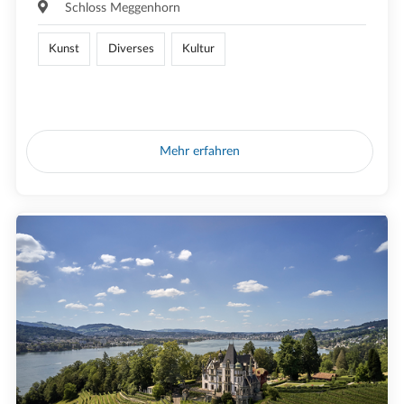
Schloss Meggenhorn
Kunst
Diverses
Kultur
Mehr erfahren