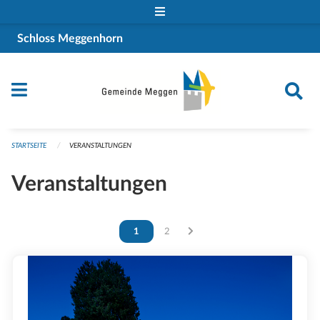
Navigation überspringen
Schloss Meggenhorn
STARTSEITE
VERANSTALTUNGEN
Veranstaltungen
Vous êtes sur la page
1
Vous êtes sur la page
2