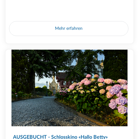
Mehr erfahren
AUSGEBUCHT - Schlosskino «Hallo Betty»