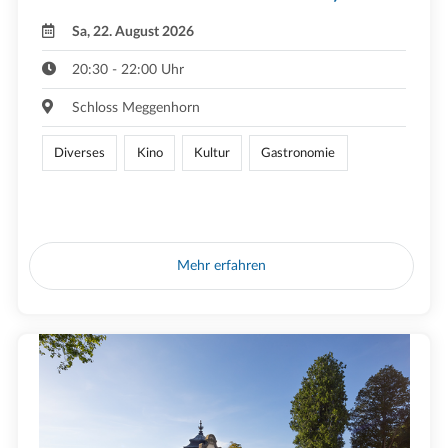
Sa, 22. August 2026
20:30 - 22:00 Uhr
Schloss Meggenhorn
Diverses
Kino
Kultur
Gastronomie
Mehr erfahren