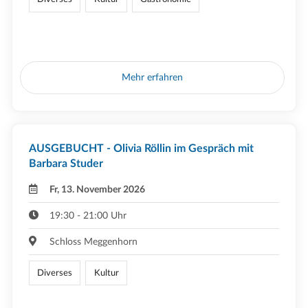
Mehr erfahren
AUSGEBUCHT - Olivia Röllin im Gespräch mit
Barbara Studer
Fr, 13. November 2026
19:30 - 21:00 Uhr
Schloss Meggenhorn
Diverses
Kultur