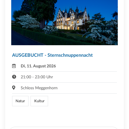
AUSGEBUCHT - Sternschnuppennacht
Di, 11. August 2026
21:00 - 23:00 Uhr
Schloss Meggenhorn
Natur
Kultur