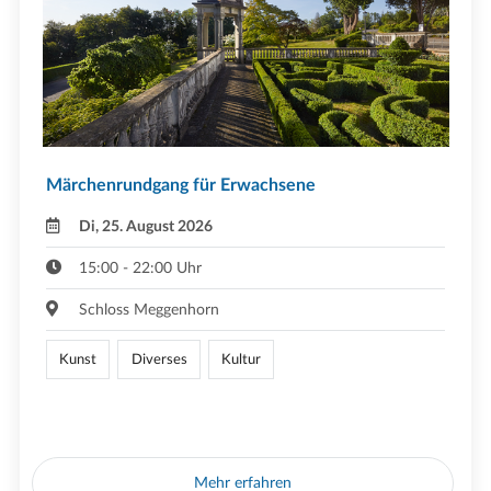
Märchenrundgang für Erwachsene
Di, 25. August 2026
15:00 - 22:00 Uhr
Schloss Meggenhorn
Kunst
Diverses
Kultur
Mehr erfahren