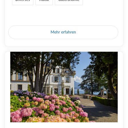
Mehr erfahren