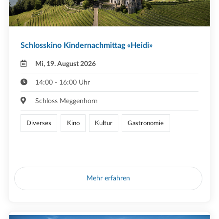
Schlosskino Kindernachmittag «Heidi»
Mi, 19. August 2026
14:00 - 16:00 Uhr
Schloss Meggenhorn
Diverses
Kino
Kultur
Gastronomie
Mehr erfahren