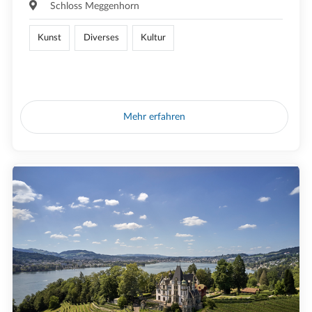
Schloss Meggenhorn
Kunst
Diverses
Kultur
Mehr erfahren