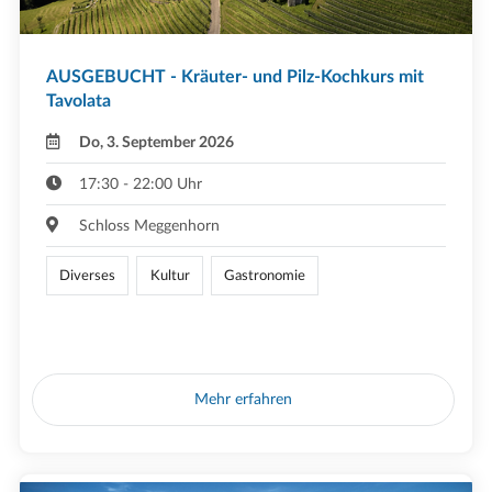
AUSGEBUCHT - Kräuter- und Pilz-Kochkurs mit
Tavolata
Do, 3. September 2026
17:30 - 22:00 Uhr
Schloss Meggenhorn
Diverses
Kultur
Gastronomie
Mehr erfahren