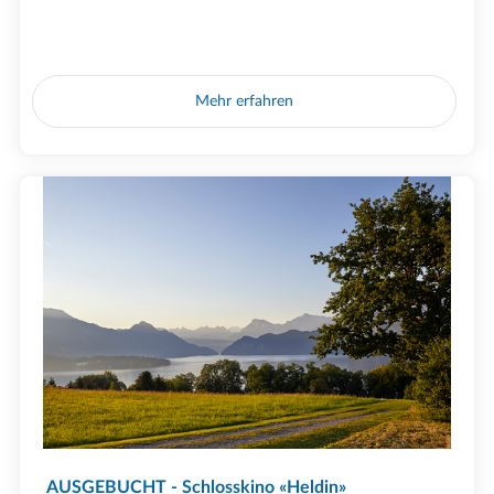
Mehr erfahren
AUSGEBUCHT - Schlosskino «Heldin»