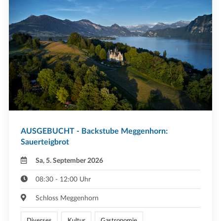
AUSGEBUCHT - Backstube Meggenhorn:
Sauerteigbrot
Sa, 5. September 2026
08:30 - 12:00 Uhr
Schloss Meggenhorn
Diverses
Kultur
Gastronomie