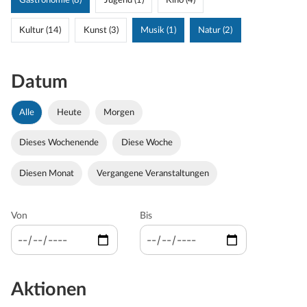
Gastronomie (8)
Jugend (1)
Kino (4)
Kultur (14)
Kunst (3)
Musik (1)
Natur (2)
Datum
Alle
Heute
Morgen
Dieses Wochenende
Diese Woche
Diesen Monat
Vergangene Veranstaltungen
Von
Bis
Aktionen