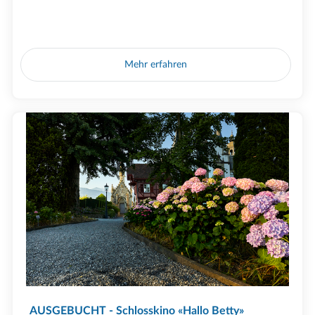
Mehr erfahren
AUSGEBUCHT - Schlosskino «Hallo Betty»