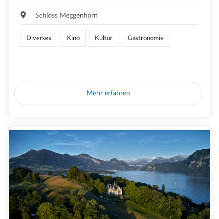
Schloss Meggenhorn
Diverses
Kino
Kultur
Gastronomie
Mehr erfahren