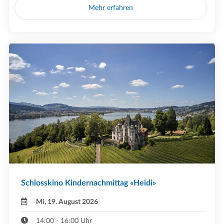
Mehr erfahren
Schlosskino Kindernachmittag «Heidi»
Mi, 19. August 2026
14:00 - 16:00 Uhr