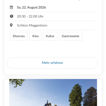
Sa, 22. August 2026
20:30 - 22:00 Uhr
Schloss Meggenhorn
Diverses
Kino
Kultur
Gastronomie
Mehr erfahren