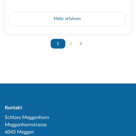
Mehr erfahren
Vous êtes sur la page
1
Vous êtes sur la page
2
Kontakt
Schloss Meggenhorn
Meggenhornstrasse
6045 Meggen