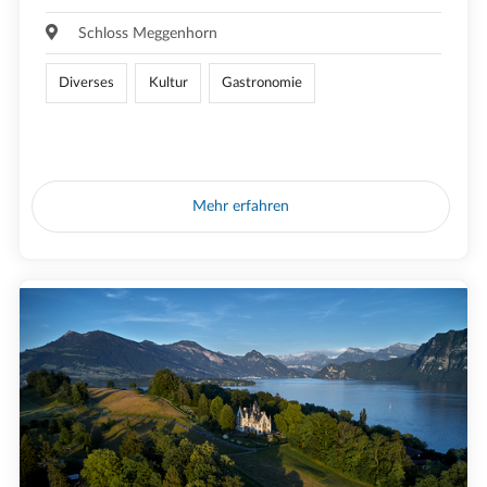
Schloss Meggenhorn
Diverses
Kultur
Gastronomie
Mehr erfahren