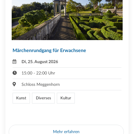
Märchenrundgang für Erwachsene
Di, 25. August 2026
15:00 - 22:00 Uhr
Schloss Meggenhorn
Kunst
Diverses
Kultur
Mehr erfahren