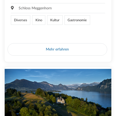
Schloss Meggenhorn
Diverses
Kino
Kultur
Gastronomie
Mehr erfahren