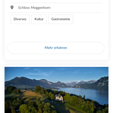
Schloss Meggenhorn
Diverses
Kultur
Gastronomie
Mehr erfahren