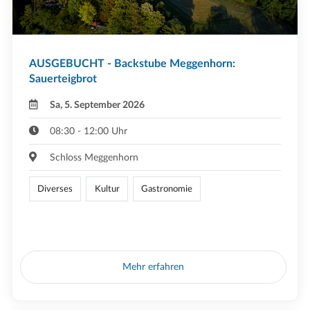
AUSGEBUCHT - Backstube Meggenhorn:
Sauerteigbrot
Sa, 5. September 2026
08:30 - 12:00 Uhr
Schloss Meggenhorn
Diverses
Kultur
Gastronomie
Mehr erfahren