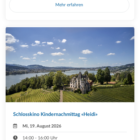
Mehr erfahren
Schlosskino Kindernachmittag «Heidi»
Mi, 19. August 2026
14:00 - 16:00 Uhr