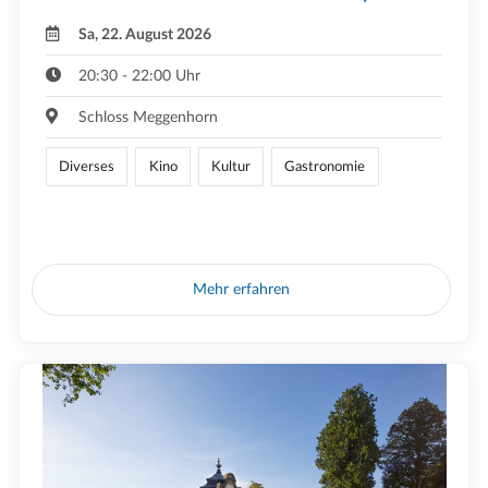
Sa, 22. August 2026
20:30 - 22:00 Uhr
Schloss Meggenhorn
Diverses
Kino
Kultur
Gastronomie
Mehr erfahren