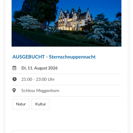
AUSGEBUCHT - Sternschnuppennacht
Di, 11. August 2026
21:00 - 23:00 Uhr
Schloss Meggenhorn
Natur
Kultur