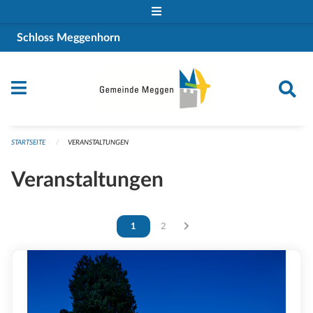
Navigation überspringen
Schloss Meggenhorn
STARTSEITE
VERANSTALTUNGEN
Veranstaltungen
Vous êtes sur la page
1
Vous êtes sur la page
2