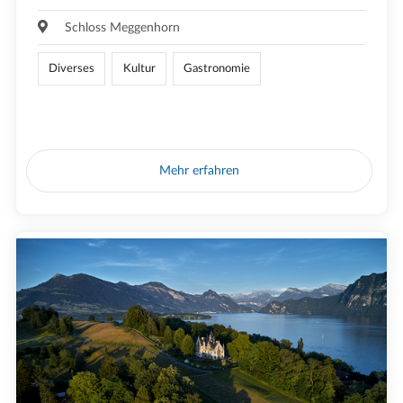
Schloss Meggenhorn
Diverses
Kultur
Gastronomie
Mehr erfahren