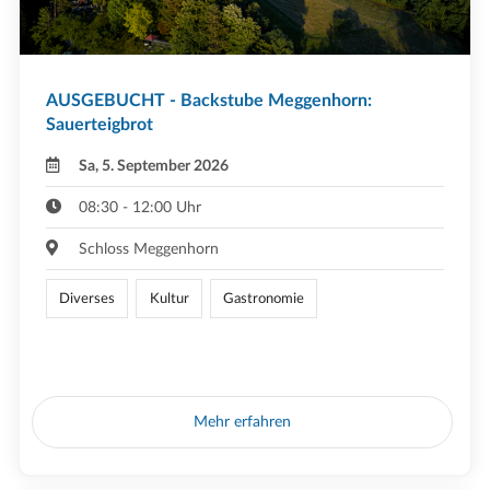
AUSGEBUCHT - Backstube Meggenhorn:
Sauerteigbrot
Sa, 5. September 2026
08:30 - 12:00 Uhr
Schloss Meggenhorn
Diverses
Kultur
Gastronomie
Mehr erfahren