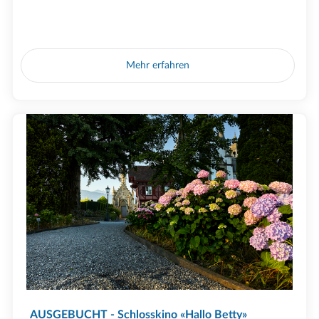
Mehr erfahren
AUSGEBUCHT - Schlosskino «Hallo Betty»