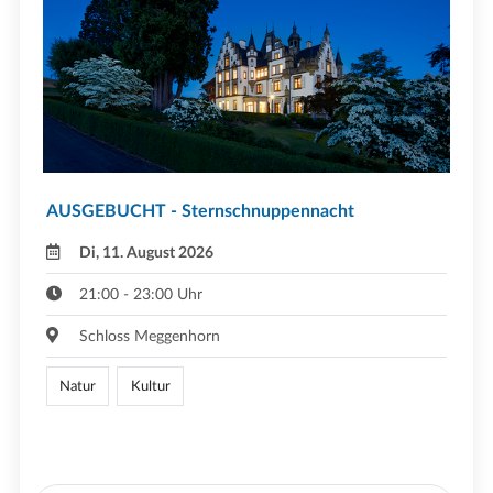
AUSGEBUCHT - Sternschnuppennacht
Di, 11. August 2026
21:00 - 23:00 Uhr
Schloss Meggenhorn
Natur
Kultur