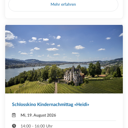
Mehr erfahren
Schlosskino Kindernachmittag «Heidi»
Mi, 19. August 2026
14:00 - 16:00 Uhr