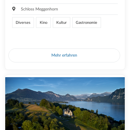
Schloss Meggenhorn
Diverses
Kino
Kultur
Gastronomie
Mehr erfahren