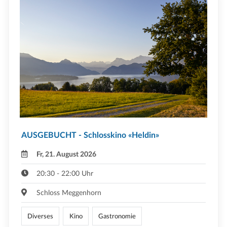
AUSGEBUCHT - Schlosskino «Heldin»
Fr, 21. August 2026
20:30 - 22:00 Uhr
Schloss Meggenhorn
Diverses
Kino
Gastronomie