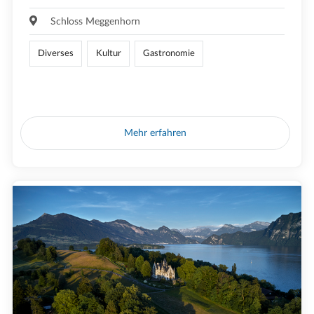
Schloss Meggenhorn
Diverses
Kultur
Gastronomie
Mehr erfahren