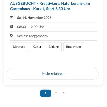
AUSGEBUCHT - Kreativkurs: Naturkeramik im
Gartenhaus - Kurs 1, Start 8.30 Uhr
Sa, 14. November 2026
08:30 - 12:00 Uhr
Schloss Meggenhorn
Diverses
Kultur
Bildung
Brauchtum
Mehr erfahren
Vous êtes sur la page
1
Vous êtes sur la page
2