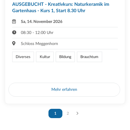
AUSGEBUCHT - Kreativkurs: Naturkeramik im
Gartenhaus - Kurs 1, Start 8.30 Uhr
Sa, 14. November 2026
08:30 - 12:00 Uhr
Schloss Meggenhorn
Diverses
Kultur
Bildung
Brauchtum
Mehr erfahren
Vous êtes sur la page
1
Vous êtes sur la page
2