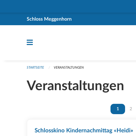
Navigation überspringen
Schloss Meggenhorn
STARTSEITE
VERANSTALTUNGEN
Veranstaltungen
Vous êtes 
1
Vou
2
Schlosskino Kindernachmittag «Heidi»