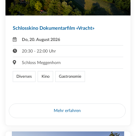
Schlosskino Dokumentarfilm «Vracht»
Do, 20. August 2026
20:30 - 22:00 Uhr
Schloss Meggenhorn
Diverses
Kino
Gastronomie
Mehr erfahren