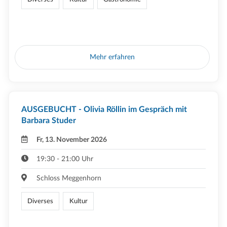
Mehr erfahren
AUSGEBUCHT - Olivia Röllin im Gespräch mit
Barbara Studer
Fr, 13. November 2026
19:30 - 21:00 Uhr
Schloss Meggenhorn
Diverses
Kultur