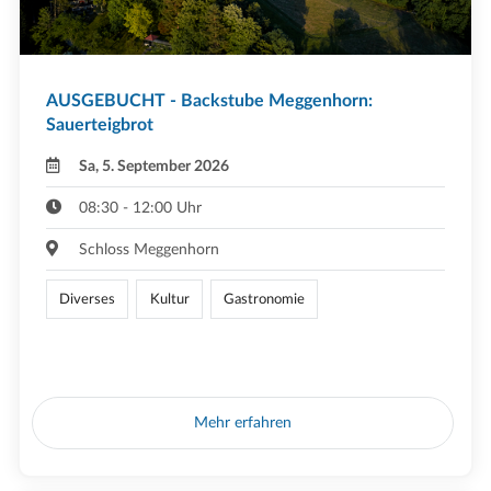
AUSGEBUCHT - Backstube Meggenhorn:
Sauerteigbrot
Sa, 5. September 2026
08:30 - 12:00 Uhr
Schloss Meggenhorn
Diverses
Kultur
Gastronomie
Mehr erfahren