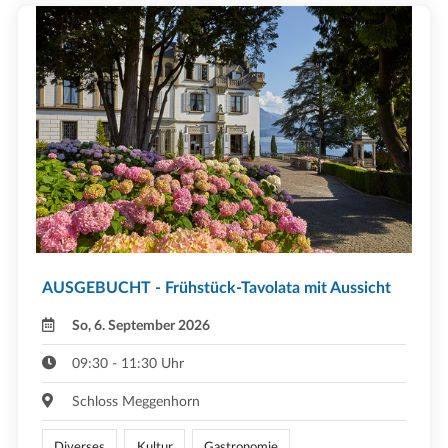
AUSGEBUCHT - Frühstück-Tavolata mit Aussicht
So, 6. September 2026
09:30 - 11:30 Uhr
Schloss Meggenhorn
Diverses
Kultur
Gastronomie