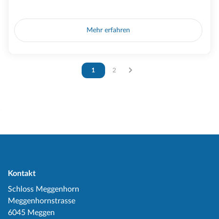
Mehr erfahren
Vous êtes sur la page
1
Vous êtes sur la page
2
Kontakt
Schloss Meggenhorn
Meggenhornstrasse
6045 Meggen