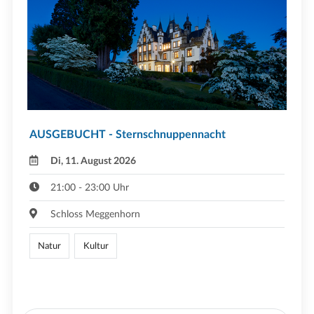
AUSGEBUCHT - Sternschnuppennacht
Di, 11. August 2026
21:00 - 23:00 Uhr
Schloss Meggenhorn
Natur
Kultur