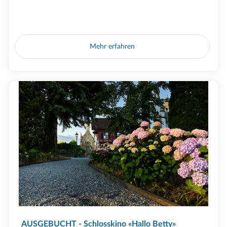
Mehr erfahren
AUSGEBUCHT - Schlosskino «Hallo Betty»