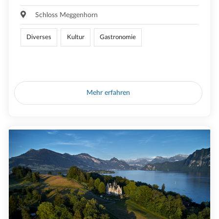
Schloss Meggenhorn
Diverses
Kultur
Gastronomie
Mehr erfahren