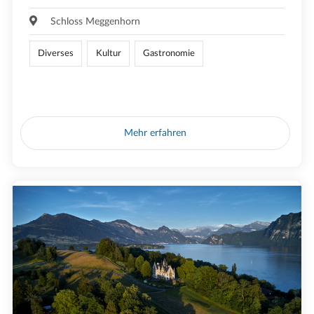
Schloss Meggenhorn
Diverses
Kultur
Gastronomie
Mehr erfahren