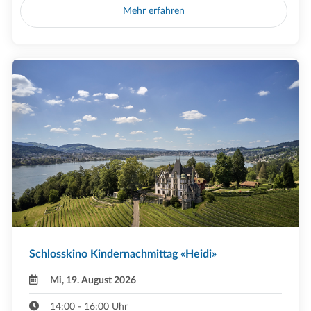
Mehr erfahren
Schlosskino Kindernachmittag «Heidi»
Mi, 19. August 2026
14:00 - 16:00 Uhr