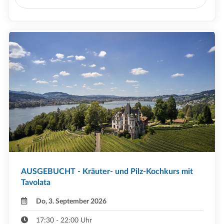
AUSGEBUCHT - Kräuter- und Pilz-Kochkurs mit
Tavolata
Do, 3. September 2026
17:30 - 22:00 Uhr