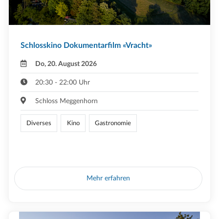
Schlosskino Dokumentarfilm «Vracht»
Do, 20. August 2026
20:30 - 22:00 Uhr
Schloss Meggenhorn
Diverses
Kino
Gastronomie
Mehr erfahren