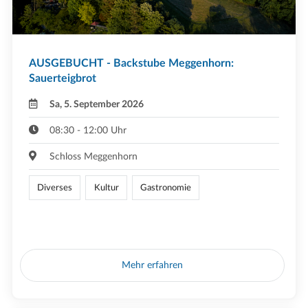
AUSGEBUCHT - Backstube Meggenhorn:
Sauerteigbrot
Sa, 5. September 2026
08:30 - 12:00 Uhr
Schloss Meggenhorn
Diverses
Kultur
Gastronomie
Mehr erfahren