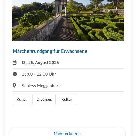
Märchenrundgang für Erwachsene
Di, 25. August 2026
15:00 - 22:00 Uhr
Schloss Meggenhorn
Kunst
Diverses
Kultur
Mehr erfahren