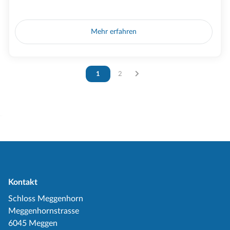
Mehr erfahren
Vous êtes sur la page
1
Vous êtes sur la page
2
Kontakt
Schloss Meggenhorn
Meggenhornstrasse
6045 Meggen