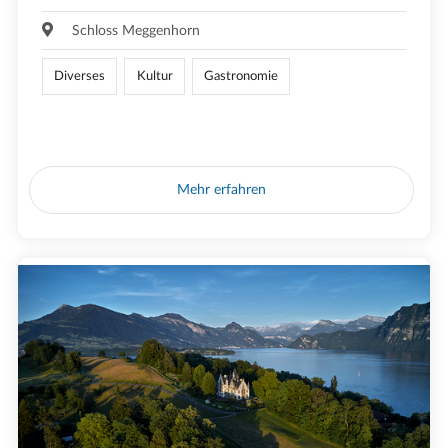
Schloss Meggenhorn
Diverses
Kultur
Gastronomie
Mehr erfahren