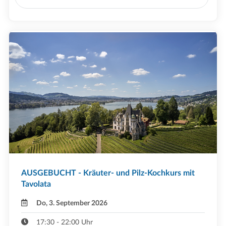
AUSGEBUCHT - Kräuter- und Pilz-Kochkurs mit
Tavolata
Do, 3. September 2026
17:30 - 22:00 Uhr