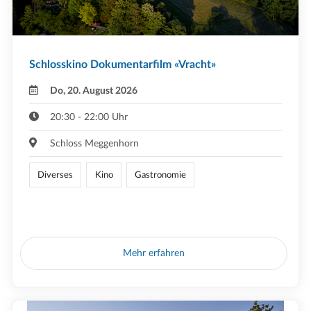
Schlosskino Dokumentarfilm «Vracht»
Do, 20. August 2026
20:30 - 22:00 Uhr
Schloss Meggenhorn
Diverses
Kino
Gastronomie
Mehr erfahren