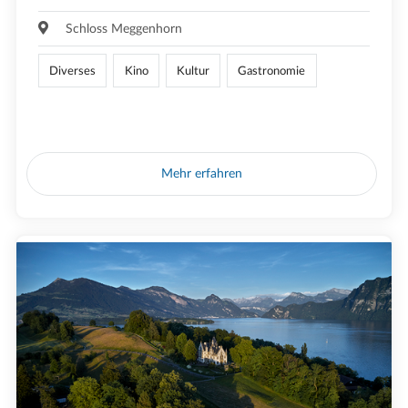
Schloss Meggenhorn
Diverses
Kino
Kultur
Gastronomie
Mehr erfahren