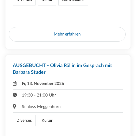
Mehr erfahren
AUSGEBUCHT - Olivia Röllin im Gespräch mit
Barbara Studer
Fr, 13. November 2026
19:30 - 21:00 Uhr
Schloss Meggenhorn
Diverses
Kultur