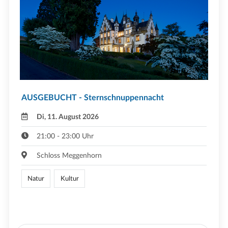
AUSGEBUCHT - Sternschnuppennacht
Di, 11. August 2026
21:00 - 23:00 Uhr
Schloss Meggenhorn
Natur
Kultur