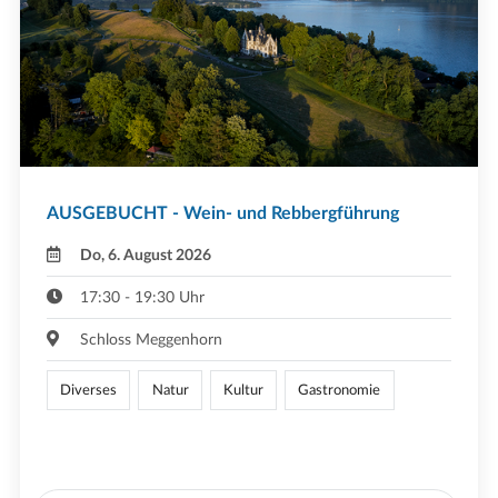
AUSGEBUCHT - Wein- und Rebbergführung
Do, 6. August 2026
17:30 - 19:30 Uhr
Schloss Meggenhorn
Diverses
Natur
Kultur
Gastronomie