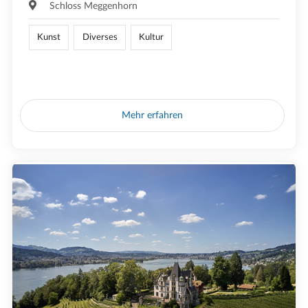
Schloss Meggenhorn
Kunst
Diverses
Kultur
Mehr erfahren