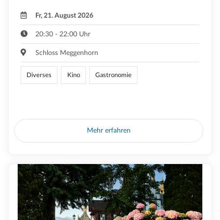
Fr, 21. August 2026
20:30 - 22:00 Uhr
Schloss Meggenhorn
Diverses
Kino
Gastronomie
Mehr erfahren