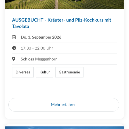
AUSGEBUCHT - Kräuter- und Pilz-Kochkurs mit
Tavolata
Do, 3. September 2026
17:30 - 22:00 Uhr
Schloss Meggenhorn
Diverses
Kultur
Gastronomie
Mehr erfahren