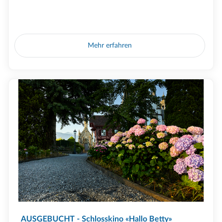
Mehr erfahren
AUSGEBUCHT - Schlosskino «Hallo Betty»