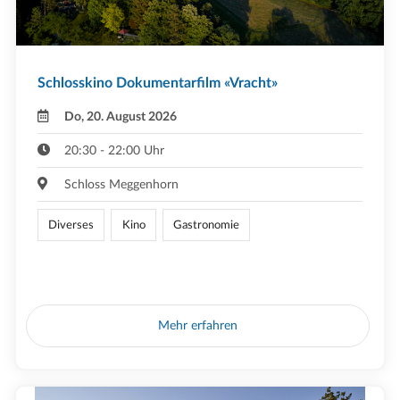
Schlosskino Dokumentarfilm «Vracht»
Do, 20. August 2026
20:30 - 22:00 Uhr
Schloss Meggenhorn
Diverses
Kino
Gastronomie
Mehr erfahren