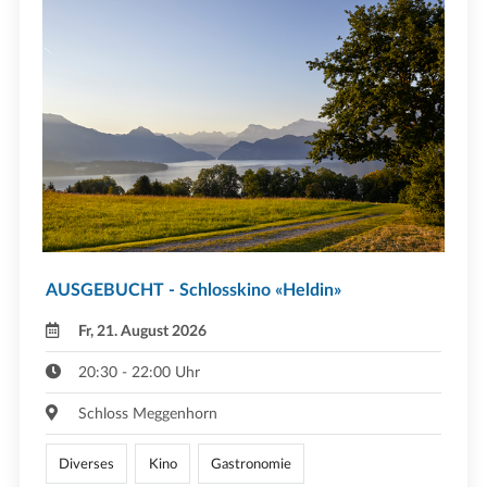
AUSGEBUCHT - Schlosskino «Heldin»
Fr, 21. August 2026
20:30 - 22:00 Uhr
Schloss Meggenhorn
Diverses
Kino
Gastronomie