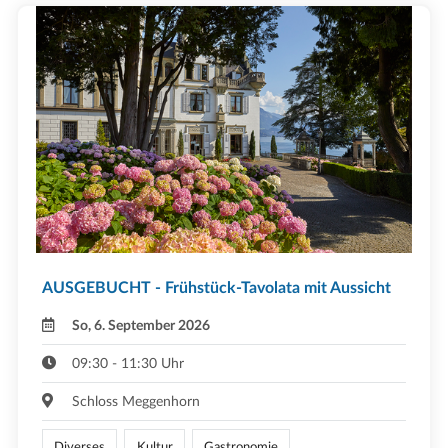
AUSGEBUCHT - Frühstück-Tavolata mit Aussicht
So, 6. September 2026
09:30 - 11:30 Uhr
Schloss Meggenhorn
Diverses
Kultur
Gastronomie