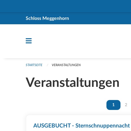
Navigation überspringen
Schloss Meggenhorn
STARTSEITE
VERANSTALTUNGEN
Veranstaltungen
Vous êtes 
1
Vou
2
AUSGEBUCHT - Sternschnuppennacht