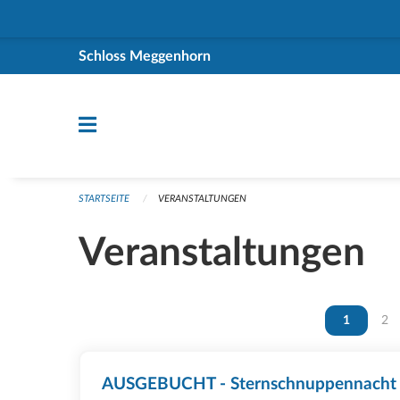
Navigation überspringen
Schloss Meggenhorn
STARTSEITE
VERANSTALTUNGEN
Veranstaltungen
Vous êtes 
1
Vou
2
AUSGEBUCHT - Sternschnuppennacht