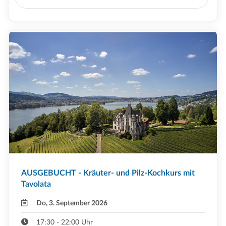
AUSGEBUCHT - Kräuter- und Pilz-Kochkurs mit
Tavolata
Do, 3. September 2026
17:30 - 22:00 Uhr