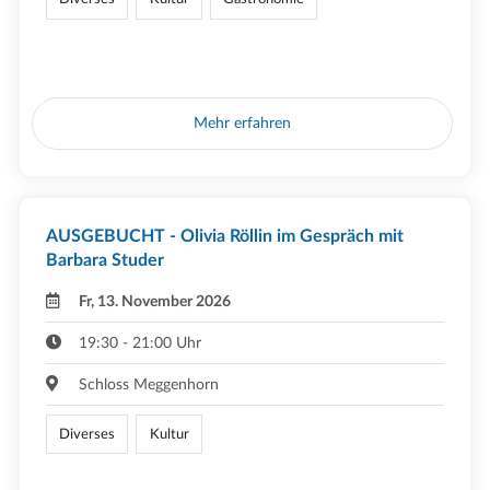
Mehr erfahren
AUSGEBUCHT - Olivia Röllin im Gespräch mit
Barbara Studer
Fr, 13. November 2026
19:30 - 21:00 Uhr
Schloss Meggenhorn
Diverses
Kultur