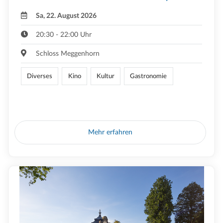
Sa, 22. August 2026
20:30 - 22:00 Uhr
Schloss Meggenhorn
Diverses
Kino
Kultur
Gastronomie
Mehr erfahren