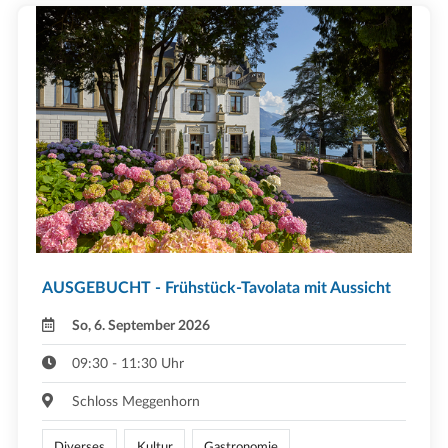
AUSGEBUCHT - Frühstück-Tavolata mit Aussicht
So, 6. September 2026
09:30 - 11:30 Uhr
Schloss Meggenhorn
Diverses
Kultur
Gastronomie