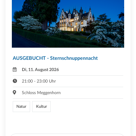
AUSGEBUCHT - Sternschnuppennacht
Di, 11. August 2026
21:00 - 23:00 Uhr
Schloss Meggenhorn
Natur
Kultur