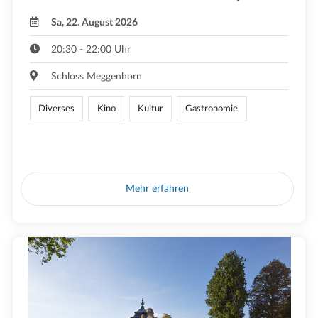
Sa, 22. August 2026
20:30 - 22:00 Uhr
Schloss Meggenhorn
Diverses
Kino
Kultur
Gastronomie
Mehr erfahren