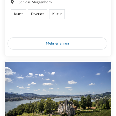
Schloss Meggenhorn
Kunst
Diverses
Kultur
Mehr erfahren