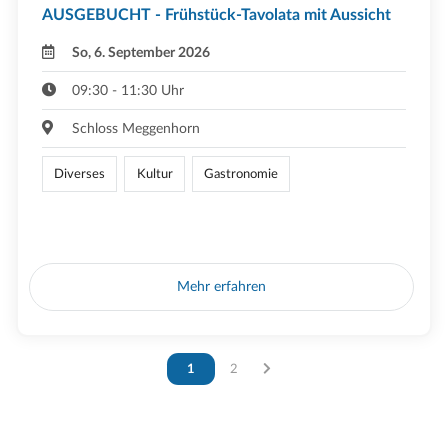
AUSGEBUCHT - Frühstück-Tavolata mit Aussicht
So, 6. September 2026
09:30 - 11:30 Uhr
Schloss Meggenhorn
Diverses
Kultur
Gastronomie
Mehr erfahren
Vous êtes sur la page
1
Vous êtes sur la page
2