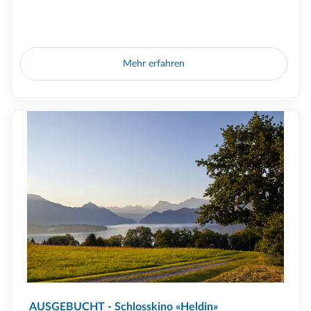
Mehr erfahren
AUSGEBUCHT - Schlosskino «Heldin»