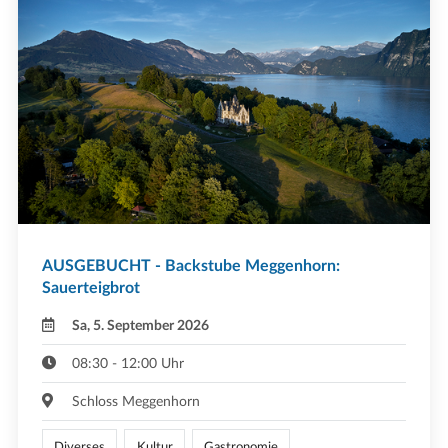
AUSGEBUCHT - Backstube Meggenhorn:
Sauerteigbrot
Sa, 5. September 2026
08:30 - 12:00 Uhr
Schloss Meggenhorn
Diverses
Kultur
Gastronomie