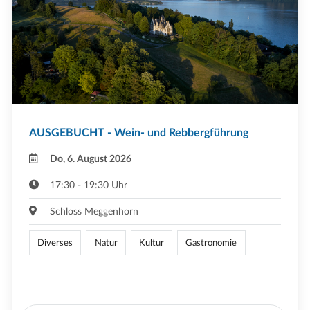
AUSGEBUCHT - Wein- und Rebbergführung
Do, 6. August 2026
17:30 - 19:30 Uhr
Schloss Meggenhorn
Diverses
Natur
Kultur
Gastronomie