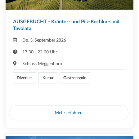
AUSGEBUCHT - Kräuter- und Pilz-Kochkurs mit
Tavolata
Do, 3. September 2026
17:30 - 22:00 Uhr
Schloss Meggenhorn
Diverses
Kultur
Gastronomie
Mehr erfahren