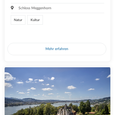
Schloss Meggenhorn
Natur
Kultur
Mehr erfahren