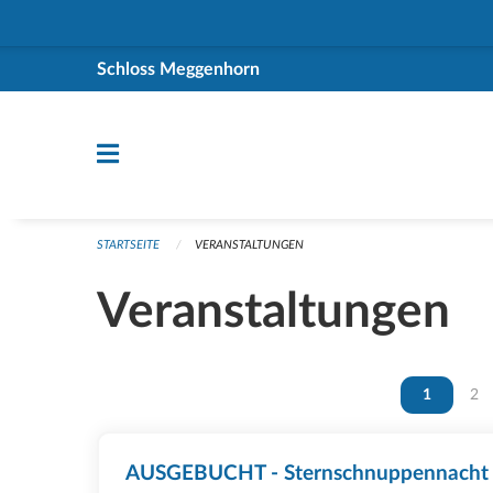
Navigation überspringen
Schloss Meggenhorn
STARTSEITE
VERANSTALTUNGEN
Veranstaltungen
Vous êtes 
1
Vou
2
AUSGEBUCHT - Sternschnuppennacht