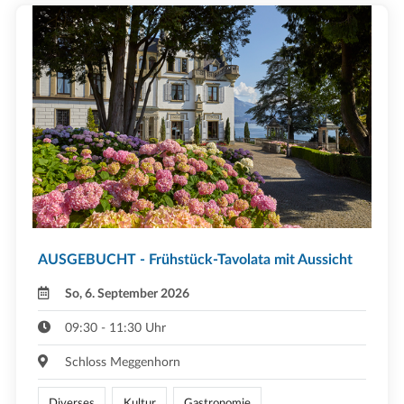
AUSGEBUCHT - Frühstück-Tavolata mit Aussicht
So, 6. September 2026
09:30 - 11:30 Uhr
Schloss Meggenhorn
Diverses
Kultur
Gastronomie