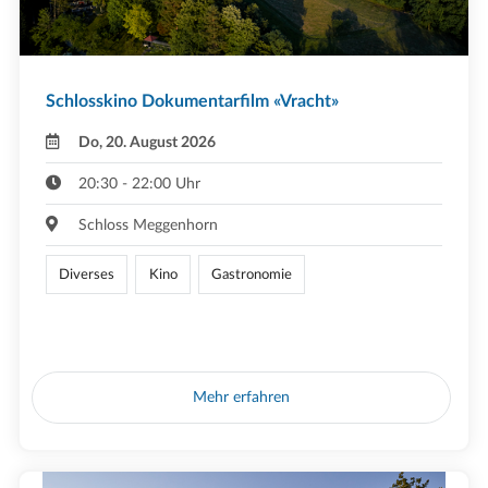
Schlosskino Dokumentarfilm «Vracht»
Do, 20. August 2026
20:30 - 22:00 Uhr
Schloss Meggenhorn
Diverses
Kino
Gastronomie
Mehr erfahren