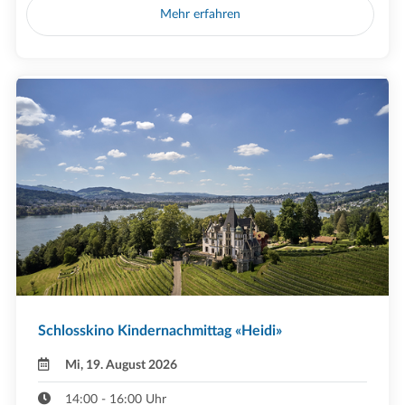
Mehr erfahren
Schlosskino Kindernachmittag «Heidi»
Mi, 19. August 2026
14:00 - 16:00 Uhr