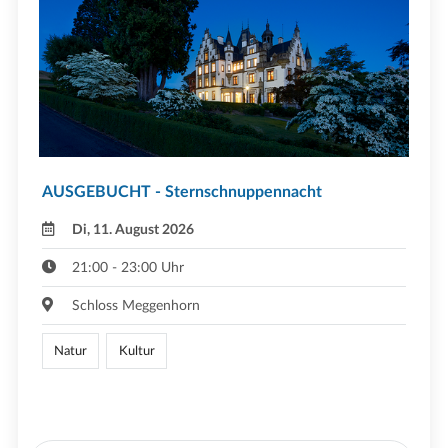
AUSGEBUCHT - Sternschnuppennacht
Di, 11. August 2026
21:00 - 23:00 Uhr
Schloss Meggenhorn
Natur
Kultur