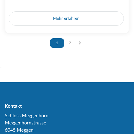
Mehr erfahren
Vous êtes sur la page
1
Vous êtes sur la page
2
Kontakt
Schloss Meggenhorn
Meggenhornstrasse
6045 Meggen