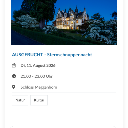
AUSGEBUCHT - Sternschnuppennacht
Di, 11. August 2026
21:00 - 23:00 Uhr
Schloss Meggenhorn
Natur
Kultur