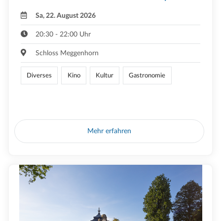
Sa, 22. August 2026
20:30 - 22:00 Uhr
Schloss Meggenhorn
Diverses
Kino
Kultur
Gastronomie
Mehr erfahren