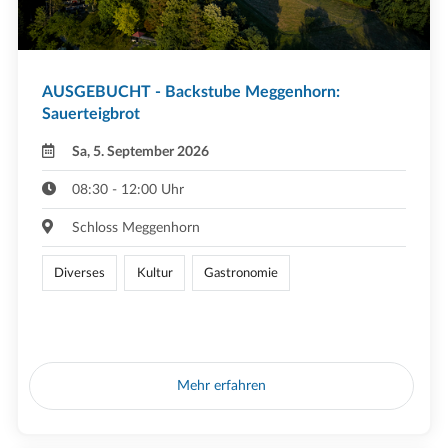
AUSGEBUCHT - Backstube Meggenhorn:
Sauerteigbrot
Sa, 5. September 2026
08:30 - 12:00 Uhr
Schloss Meggenhorn
Diverses
Kultur
Gastronomie
Mehr erfahren