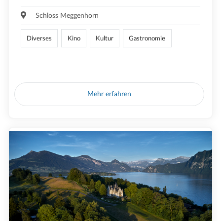
Schloss Meggenhorn
Diverses
Kino
Kultur
Gastronomie
Mehr erfahren