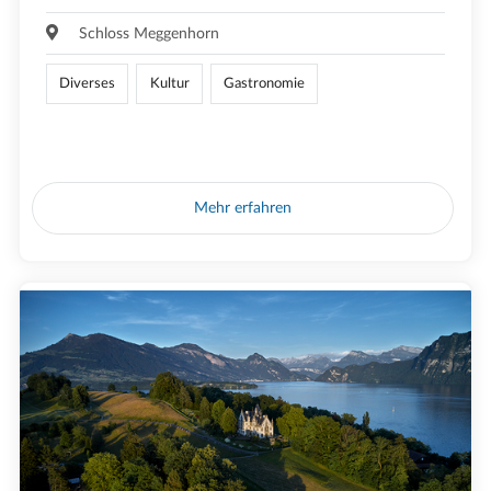
Schloss Meggenhorn
Diverses
Kultur
Gastronomie
Mehr erfahren