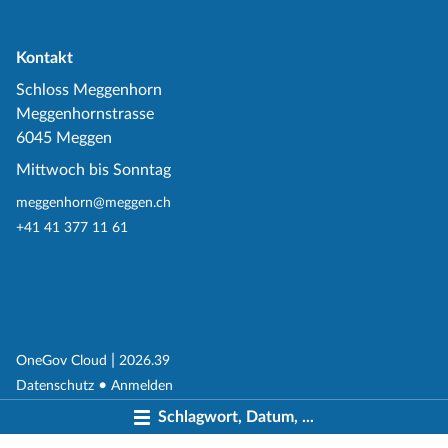
Kontakt
Schloss Meggenhorn
Meggenhornstrasse
6045 Meggen
Mittwoch bis Sonntag
meggenhorn@meggen.ch
+41 41 377 11 61
(External Link)
|
(External Link)
OneGov Cloud
2026.39
(External Link)
Datenschutz
Anmelden
Schlagwort, Datum, ...