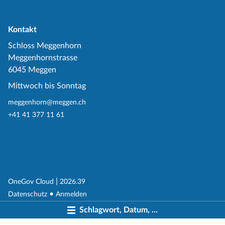
Kontakt
Schloss Meggenhorn
Meggenhornstrasse
6045 Meggen
Mittwoch bis Sonntag
meggenhorn@meggen.ch
+41 41 377 11 61
(External Link)
|
(External Link)
OneGov Cloud
2026.39
(External Link)
Datenschutz
Anmelden
Schlagwort, Datum, ...