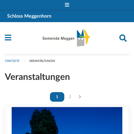
Navigation überspringen
Schloss Meggenhorn
STARTSEITE
VERANSTALTUNGEN
Veranstaltungen
Vous êtes sur la page
1
Vous êtes sur la page
2