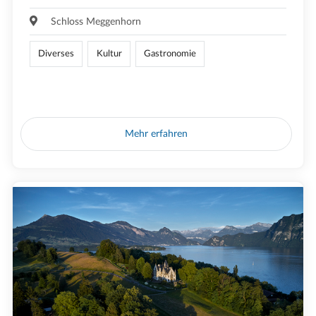
Schloss Meggenhorn
Diverses
Kultur
Gastronomie
Mehr erfahren