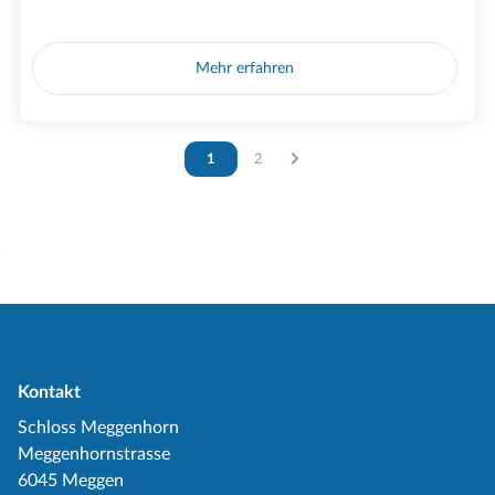
Mehr erfahren
Vous êtes sur la page
1
Vous êtes sur la page
2
Kontakt
Schloss Meggenhorn
Meggenhornstrasse
6045 Meggen