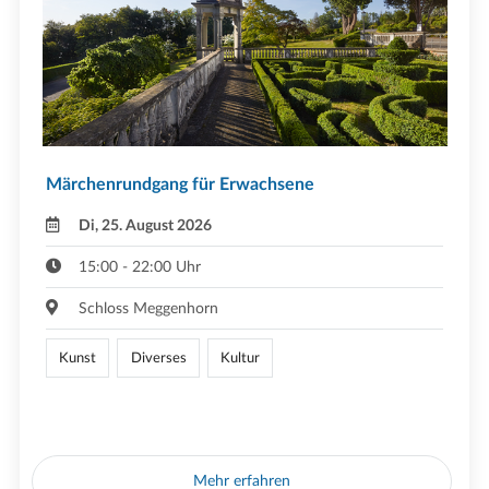
Märchenrundgang für Erwachsene
Di, 25. August 2026
15:00 - 22:00 Uhr
Schloss Meggenhorn
Kunst
Diverses
Kultur
Mehr erfahren